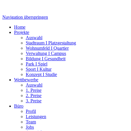
Navigation überspringen
Home
Projekte
Auswahl
Stadtraum I Platzgestaltung
Wohnumfeld I Quartier
Verwaltung I Campus
Bildung I Gesundheit
Park I Spiel
Sport I Kultur
Konzept I Studie
Wettbewerbe
Auswahl
1. Preise
2. Preise
3. Preise
Büro
Profil
Leistungen
Team
Jobs