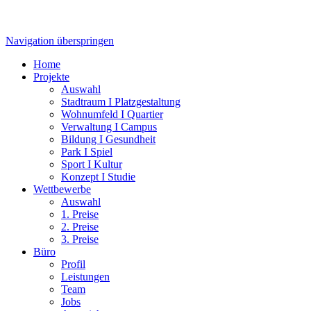
Navigation überspringen
Home
Projekte
Auswahl
Stadtraum I Platzgestaltung
Wohnumfeld I Quartier
Verwaltung I Campus
Bildung I Gesundheit
Park I Spiel
Sport I Kultur
Konzept I Studie
Wettbewerbe
Auswahl
1. Preise
2. Preise
3. Preise
Büro
Profil
Leistungen
Team
Jobs