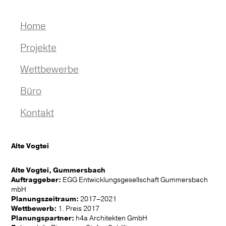
Navigation
Home
überspringen
Projekte
Auswahl
Wettbewerbe
Stadtraum I Platzgestaltung
Auswahl
Büro
Wohnumfeld I Quartier
1. Preise
Profil
Kontakt
Verwaltung I Campus
2. Preise
Leistungen
Alte Vogtei
Bildung I Gesundheit
3. Preise
Team
Alte Vogtei, Gummersbach
Park I Spiel
Jobs
Auftraggeber:
EGG Entwicklungsgesellschaft Gummersbach
mbH
Sport I Kultur
Auszeichnungen
Planungszeitraum:
2017–2021
Wettbewerb:
1. Preis 2017
Konzept I Studie
Publikationen
Planungspartner:
h4a Architekten GmbH