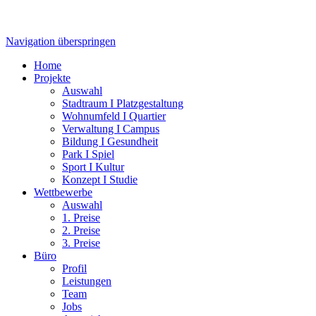
Navigation überspringen
Home
Projekte
Auswahl
Stadtraum I Platzgestaltung
Wohnumfeld I Quartier
Verwaltung I Campus
Bildung I Gesundheit
Park I Spiel
Sport I Kultur
Konzept I Studie
Wettbewerbe
Auswahl
1. Preise
2. Preise
3. Preise
Büro
Profil
Leistungen
Team
Jobs