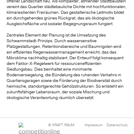
offener Landschaft neu. Als kompakter, atmender Stadtbaustein
vereint das Quartier städtebauliche Dichte mit hochfunktionalen,
News
klimaresilienten Freiräumen. Das gestalterische Leitmotiv bildet
ein durchgehendes grünes Rückgrat, das als ökologische
Ausgleichsfläche und sozialer Begegnungsraum fungiert.
Zentrales Element der Planung ist die Umsetzung des
Schwammstadt-Prinzips. Durch wassersensitive
Platzgestaltungen, Retentionsbereiche und Baumrigolen wird
ein effizientes Regenwassermanagement erreicht, das das
Mikroklima nachhaltig stabilisiert. Der Entwurf folgt konsequent
dem Faktor-X-Regelwerk für ressourceneffizienten
Siedlungsbau. Dies beinhaltet eine minimierte
Bodenversiegelung, die Bündelung des ruhenden Verkehrs in
Quartiersgaragen sowie die Förderung der Biodiversität durch
heimische, standortgerechte Gehölzstrukturen. So entsteht ein
zukunftsfähiger Lebensraum, der soziale Mischung und
ökologische Verantwortung räumlich übersetzt.
Navigation
© KRAFT.RAUM.
Impressum
Datenschutz
überspringen