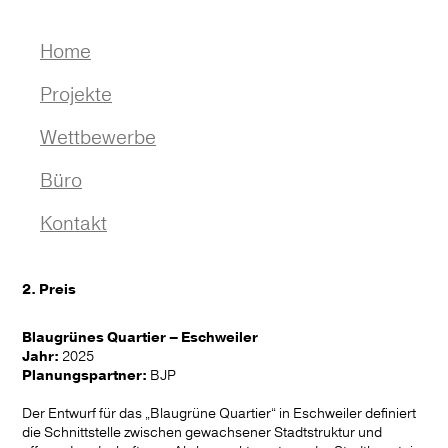
Navigation
Home
überspringen
Projekte
Auswahl
Wettbewerbe
Stadtraum I Platzgestaltung
Auswahl
Büro
Wohnumfeld I Quartier
1. Preise
Profil
Kontakt
Verwaltung I Campus
2. Preise
Leistungen
2. Preis
Bildung I Gesundheit
3. Preise
Team
Blaugrünes Quartier – Eschweiler
Park I Spiel
Jobs
Jahr:
2025
Planungspartner:
BJP
Sport I Kultur
Auszeichnungen
Der Entwurf für das „Blaugrüne Quartier“ in Eschweiler definiert
Konzept I Studie
Publikationen
die Schnittstelle zwischen gewachsener Stadtstruktur und